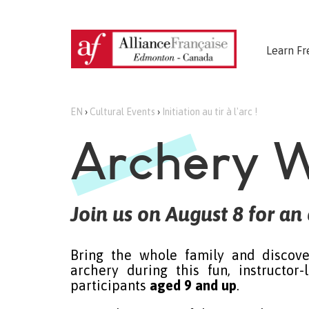
Learn Fr
EN
›
Cultural Events
›
Initiation au tir à l'arc !
Archery 
Join us on August 8 for an 
Bring the whole family and discov
archery during this fun, instructor
participants
aged 9 and up
.