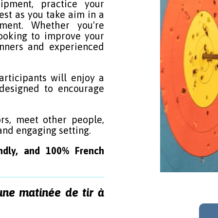
pment, practice your
test as you take aim in a
ment. Whether you're
looking to improve your
ginners and experienced
articipants will enjoy a
y designed to encourage
s, meet other people,
and engaging setting.
endly, and 100% French
une matinée de tir à
Clic