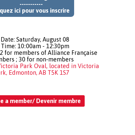
quez ici pour vous inscrire
-----------
iquez ici pour vous inscrire

Date: Saturday, August 08
 Time: 10:00am - 12:30pm
22 for members of Alliance Française
bers ; 30 for non-members
ictoria Park Oval, located in Victoria
rk, Edmonton, AB T5K 1S7
e a member/ Devenir membre
e a member/ Devenir membre