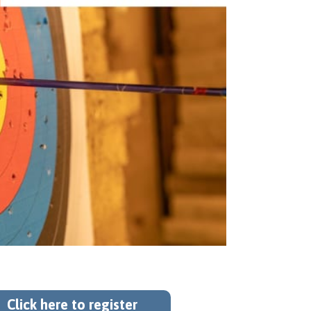
k here to register -----------
Click here to register