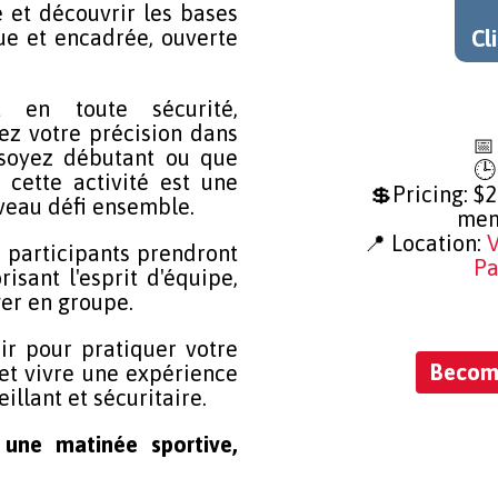
Cli
 et découvrir les bases
ique et encadrée, ouverte
Cl
t en toute sécurité,
ez votre précision dans

 soyez débutant ou que
🕒
 cette activité est une
💲Pricing: $
veau défi ensemble.
mem
📍 Location:
V
les participants prendront
Pa
risant l'esprit d'équipe,
ger en groupe.
ir pour pratiquer votre
Becom
Becom
 et vivre une expérience
llant et sécuritaire.
 une matinée sportive,