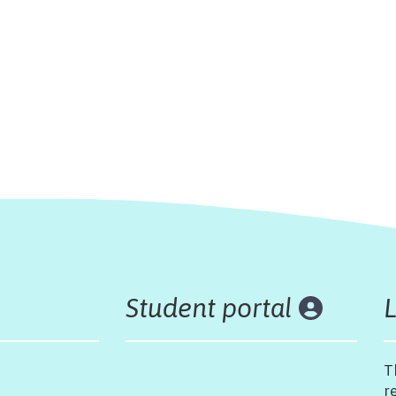
Student portal
T
r