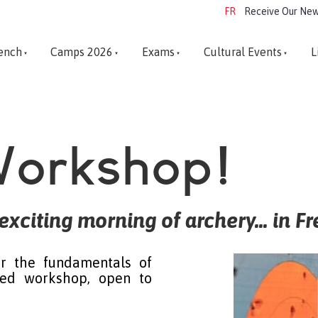
FR
Receive Our New
ench
Camps 2026
Exams
Cultural Events
L
Workshop!
exciting morning of archery... in F
er the fundamentals of
-led workshop, open to