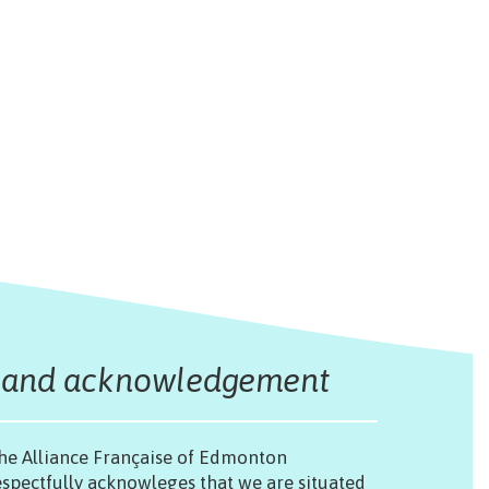
Land acknowledgement
he Alliance Française of Edmonton
espectfully acknowleges that we are situated